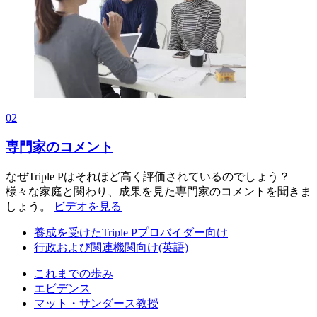
02
専門家のコメント
なぜTriple Pはそれほど高く評価されているのでしょう？
様々な家庭と関わり、成果を見た専門家のコメントを聞きま
しょう。
ビデオを見る
養成を受けたTriple Pプロバイダー向け
行政および関連機関向け(英語)
これまでの歩み
エビデンス
マット・サンダース教授