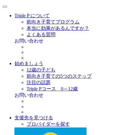
Triple P について
前向き子育てプログラム
本当に効果があるんですか？
よくある質問
お問い合わせ
始めましょう
12歳の子ども
前向き子育ての5つのステップ
注目の話題
Triple Pコース 0～12歳
お問い合わせ
支援先を見つける
プロバイダーを探す