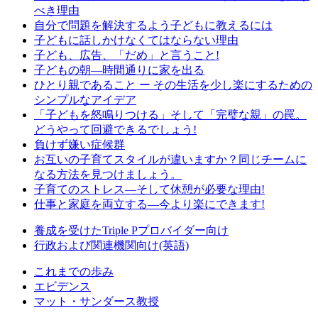
べき理由
自分で問題を解決するよう子どもに教えるには
子どもに話しかけなくてはならない理由
子ども、広告、「だめ」と言うこと!
子どもの朝―時間通りに家を出る
ひとり親であること ー その生活を少し楽にするための
シンプルなアイデア
「子どもを怒鳴りつける」そして「完璧な親」の罠。
どうやって回避できるでしょう!
負けず嫌い症候群
お互いの子育てスタイルが違いますか？同じチームに
なる方法を見つけましょう。
子育てのストレス―そして休憩が必要な理由!
仕事と家庭を両立する―今より楽にできます!
養成を受けたTriple Pプロバイダー向け
行政および関連機関向け(英語)
これまでの歩み
エビデンス
マット・サンダース教授