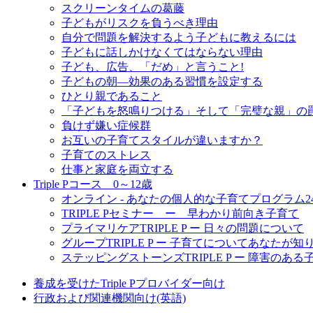
スクリーンタイムの葛藤
子どもがリスクを負うべき理由
自分で問題を解決するよう子どもに教えるには
子どもに話しかけなくてはならない理由
子ども、広告、「だめ」と言うこと!
子どもの朝―効果のある習慣を設定する
ひとり親であること
「子どもを怒鳴りつける」そして「完璧な親」の
負けず嫌い症候群
お互いの子育てスタイルが違いますか？
子育てのストレス
仕事と家庭を両立する
Triple Pコース 0～12歳
オンライン - あなたの個人的な子育てプログラム2
TRIPLE Pセミナー ー 早わかり前向き子育て
プライマリケアTRIPLE P ー 日々の問題について
グループTRIPLE P ー 子育てについてあなたが
ステッピングストーンズTRIPLE P ー 障害のあ
養成を受けたTriple Pプロバイダー向け
行政および関連機関向け(英語)