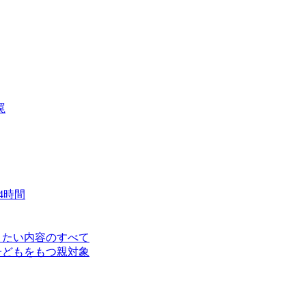
罠
4時間
知りたい内容のすべて
る子どもをもつ親対象