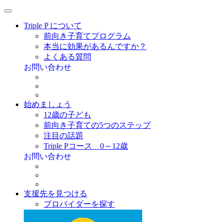
Triple P について
前向き子育てプログラム
本当に効果があるんですか？
よくある質問
お問い合わせ
始めましょう
12歳の子ども
前向き子育ての5つのステップ
注目の話題
Triple Pコース 0～12歳
お問い合わせ
支援先を見つける
プロバイダーを探す